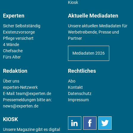
Kiosk
Experten
Aktuelle Mediadaten
Sicher Selbstständig
Unsere aktuellen Mediadaten für
Existenz­vorsorge
Werbetreibende, Presse und
Pflege versichert
Partner
4 Wände
Chefsache
Mediadaten 2026
Fürs Alter
Redaktion
Rechtliches
Über uns
Abo
experten-Netzwerk
Kontakt
E-Mail:
team@experten.de
Datenschutz
Pressemeldungen bitte an:
Impressum
news@experten.de
KIOSK
Unsere Magazine gibt es digital