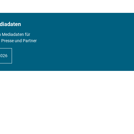
diadaten
n Mediadaten für
 Presse und Partner
2026
Abo
Hier geht's zum Print Abo und zum
gesamten Online Angebot des
expertenReport.
Jetzt anmelden!