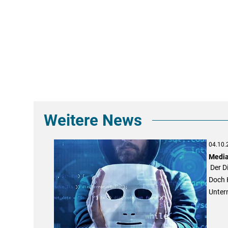
Weitere News
04.10.
Media
Der Di
Doch H
Unter