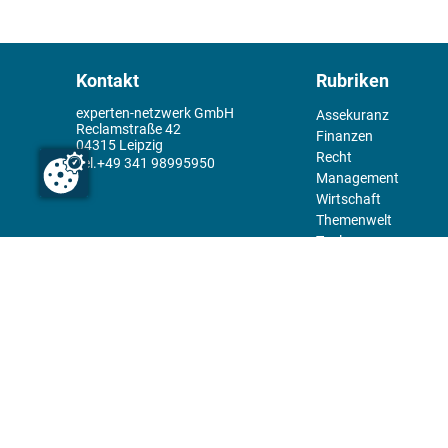
Kontakt
Rubriken
experten-netzwerk GmbH
Assekuranz
Reclamstraße 42
Finanzen
04315 Leipzig
Recht
+49 341 98995950
Management
Wirtschaft
Themenwelt
Tools
Kiosk
Redaktion
Rechtliches
Über uns
Abo
experten-Netzwerk
Kontakt
E-Mail:
team@experten.de
Datenschutz
Pressemeldungen bitte an:
Impressum
news@experten.de