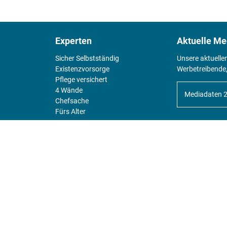
Experten
Aktuelle Me
Sicher Selbstständig
Unsere aktuelle
Existenz­vorsorge
Werbetreibende,
Pflege versichert
4 Wände
Mediadaten 
Chefsache
Fürs Alter
KIOSK
Unsere Magazine gibt es digital im
Kiosk
.