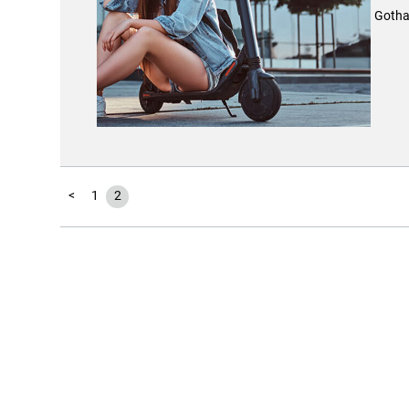
Gotha
<
1
2