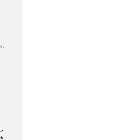
en
E-
 der