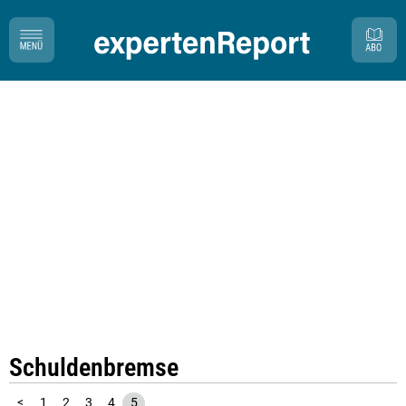
Schuldenbremse
<
1
2
3
4
5