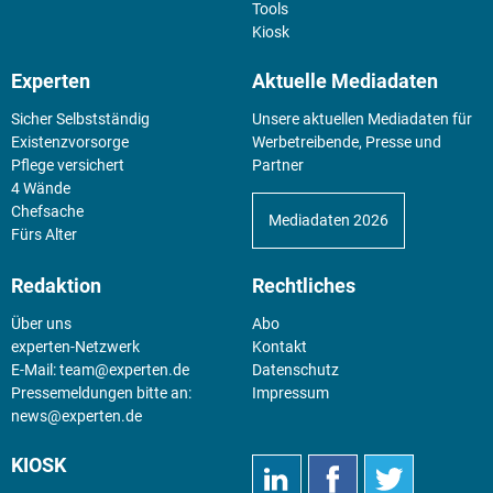
Tools
Kiosk
Experten
Aktuelle Mediadaten
Sicher Selbstständig
Unsere aktuellen Mediadaten für
Existenz­vorsorge
Werbetreibende, Presse und
Pflege versichert
Partner
4 Wände
Chefsache
Mediadaten 2026
Fürs Alter
Redaktion
Rechtliches
Über uns
Abo
experten-Netzwerk
Kontakt
E-Mail:
team@experten.de
Datenschutz
Pressemeldungen bitte an:
Impressum
news@experten.de
KIOSK