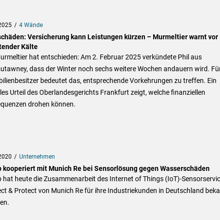
2025
4 Wände
schäden: Versicherung kann Leistungen kürzen – Murmeltier warnt vor
tender Kälte
rmeltier hat entschieden: Am 2. Februar 2025 verkündete Phil aus
utawney, dass der Winter noch sechs weitere Wochen andauern wird. Fü
lienbesitzer bedeutet das, entsprechende Vorkehrungen zu treffen. Ein
les Urteil des Oberlandesgerichts Frankfurt zeigt, welche finanziellen
quenzen drohen können.
2020
Unternehmen
 kooperiert mit Munich Re bei Sensorlösung gegen Wasserschäden
 hat heute die Zusammenarbeit des Internet of Things (IoT)-Sensorservi
ct & Protect von Munich Re für ihre Industriekunden in Deutschland bek
en.