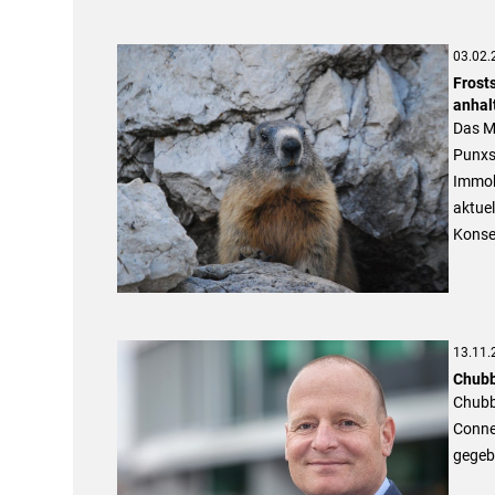
03.02.
Frost
anhal
Das Mu
Punxs
Immobi
aktuel
Konse
13.11.
Chubb
Chubb
Conne
gegeb