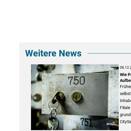
Weitere News
08.12.
Wie P
Aufbe
Frühe
selbs
Inhabe
Filial
grund
CityS