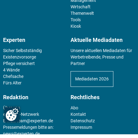
Management
Wirtschaft
Themenwelt
Tools
Kiosk
Experten
Aktuelle Mediadaten
Sicher Selbstständig
Unsere aktuellen Mediadaten für
Existenz­vorsorge
Werbetreibende, Presse und
Pflege versichert
Partner
4 Wände
Chefsache
Mediadaten 2026
Fürs Alter
Redaktion
Rechtliches
Über uns
Abo
experten-Netzwerk
Kontakt
E-Mail:
team@experten.de
Datenschutz
Pressemeldungen bitte an:
Impressum
news@experten.de