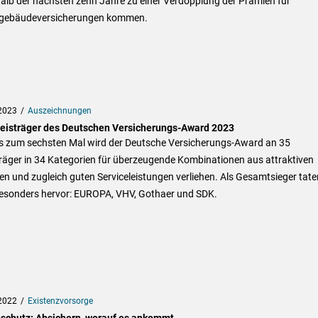
alb der nächsten zehn Jahre zu einer Verdopplung der Prämien für
ebäudeversicherungen kommen.
2023
Auszeichnungen
reisträger des Deutschen Versicherungs-Award 2023
ts zum sechsten Mal wird der Deutsche Versicherungs-Award an 35
räger in 34 Kategorien für überzeugende Kombinationen aus attraktiven
n und zugleich guten Serviceleistungen verliehen. Als Gesamtsieger tate
besonders hervor: EUROPA, VHV, Gothaer und SDK.
2022
Existenzvorsorge
oschutz: Absichern, worauf es ankommt