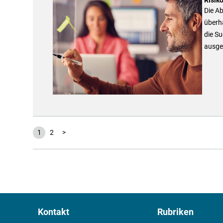
Die Ab
überha
die S
ausge
1
2
>
Kontakt
Rubriken