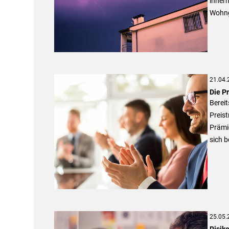
innerh
Wohng
21.04.
Die P
Berei
Preist
Prämie
sich 
25.05.
Risik