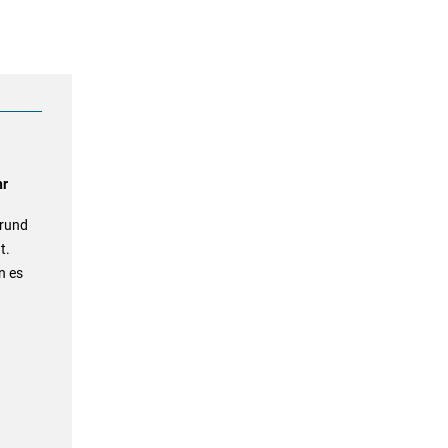
hr
 rund
t.
n es