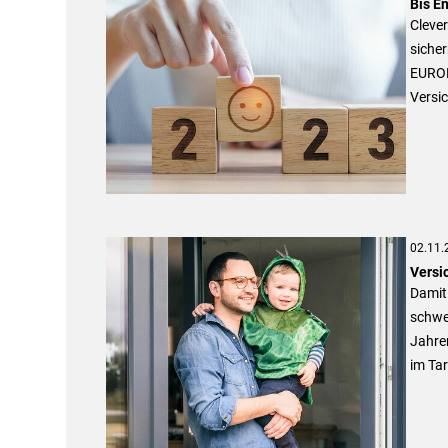
Bis E
Clever
sicher
EUROP
Versi
02.11.
Versic
Damit 
schwer
Jahre
im Tar