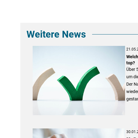
Weitere News
21.05.
Welch
top?
Über 
um die
Der Na
wiede
gestar
30.01.