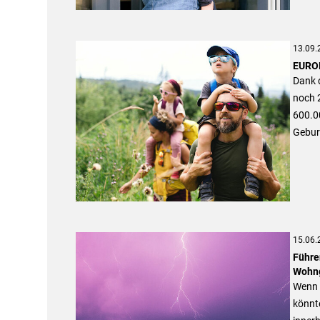
13.09.
EUROP
Dank 
noch 
600.00
Gebur
15.06.
Führe
Wohng
Wenn 
könnt