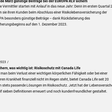
nde März günstige Beiträge bei der EUROPA RLV sichern
e Vermittler starten mit Anlauf in das neue Jahr: Denn im ersten Quartal
n sie ihren Kunden beim Abschluss einer Risikolebensversicherung der
A besonders günstige Beiträge – dank Rückdatierung des
cherungsbeginns auf den 1. Dezember 2023.
2023
hern, was wichtig ist: Risikoschutz mit Canada Life
man beim Verlust einer wichtigen körperlichen Fähigkeit oder bei einer
en Krankheit finanziell nicht im Regen steht, bietet Canada Life seit 20
n stets passende Lösungen im Risikoschutz. Jetzt hat der Lebensversich
if sieben Definitionen erneuert und noch kundenfreundlicher gestaltet.