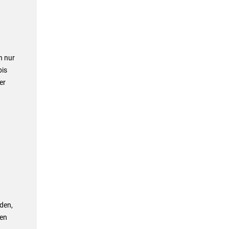
n nur
bis
er
den,
den