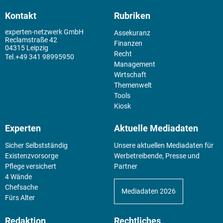
Kontakt
Rubriken
experten-netzwerk GmbH
Assekuranz
Reclamstraße 42
Finanzen
04315 Leipzig
Recht
+49 341 98995950
Management
Wirtschaft
Themenwelt
Tools
Kiosk
Experten
Aktuelle Mediadaten
Sicher Selbstständig
Unsere aktuellen Mediadaten für
Existenz­vorsorge
Werbetreibende, Presse und
Pflege versichert
Partner
4 Wände
Chefsache
Mediadaten 2026
Fürs Alter
Redaktion
Rechtliches