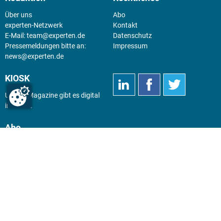
Über uns
Abo
experten-Netzwerk
Kontakt
E-Mail:
team@experten.de
Datenschutz
Pressemeldungen bitte an:
Impressum
news@experten.de
KIOSK
Unsere Magazine gibt es digital
im
Kiosk
.
Abo
Hier geht's zum Print Abo und
zum gesamten Online Angebot
des expertenReport.
Jetzt anmelden!