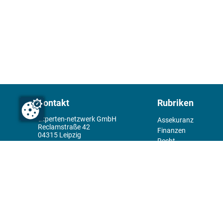
Kontakt
Rubriken
experten-netzwerk GmbH
Assekuranz
Reclamstraße 42
Finanzen
04315 Leipzig
Recht
+49 341 98995950
Management
Wirtschaft
Themenwelt
Tools
Kiosk
Redaktion
Rechtliches