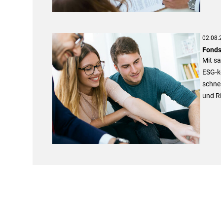
02.08.
Fonds
Mit sa
ESG-ko
schnel
und R