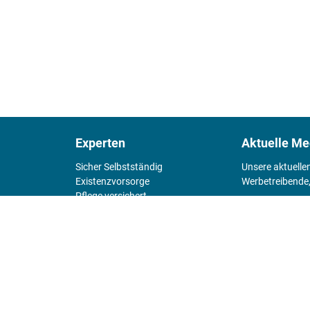
Experten
Aktuelle Me
Sicher Selbstständig
Unsere aktuelle
Existenz­vorsorge
Werbetreibende,
Pflege versichert
4 Wände
Mediadaten 
Chefsache
Fürs Alter
KIOSK