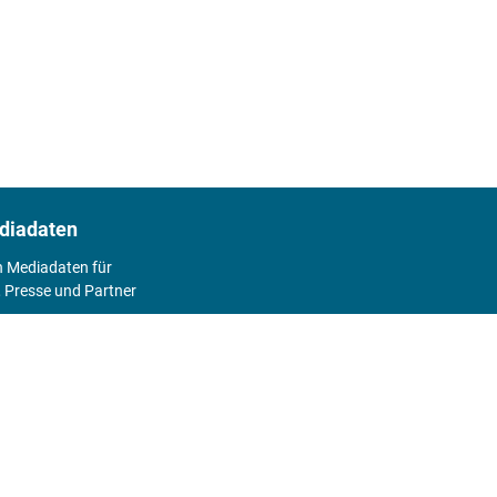
diadaten
n Mediadaten für
 Presse und Partner
2026
Abo
Hier geht's zum Print Abo und zum