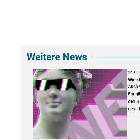
Weitere News
24.10.
Wie k
Auch w
Fungi
den N
generi