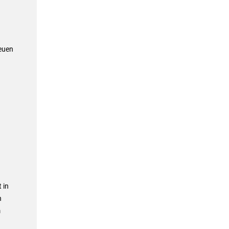
neuen
 in
n
m