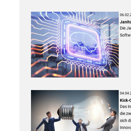
06.02.
Janit
Die Ja
Softw
04.04.
Kick-
Das in
die zw
sich d
Innova