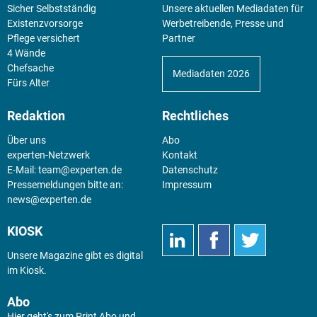
Sicher Selbstständig
Unsere aktuellen Mediadaten für
Existenz­vorsorge
Werbetreibende, Presse und
Pflege versichert
Partner
4 Wände
Chefsache
Mediadaten 2026
Fürs Alter
Redaktion
Rechtliches
Über uns
Abo
experten-Netzwerk
Kontakt
E-Mail:
team@experten.de
Datenschutz
Pressemeldungen bitte an:
Impressum
news@experten.de
KIOSK
Unsere Magazine gibt es digital
im
Kiosk
.
Abo
Hier geht's zum Print Abo und