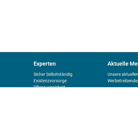
Experten
Aktuelle Me
Sicher Selbstständig
Unsere aktuelle
Existenz­vorsorge
Werbetreibende,
Pflege versichert
4 Wände
Mediadaten 
Chefsache
Fürs Alter
KIOSK