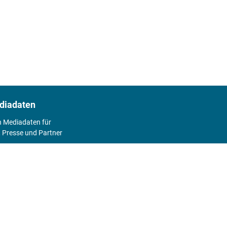
diadaten
n Mediadaten für
 Presse und Partner
2026
Abo
Hier geht's zum Print Abo und zum