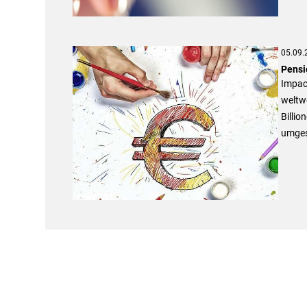
05.09.
Pensi
Impact
weltw
Billio
umgese