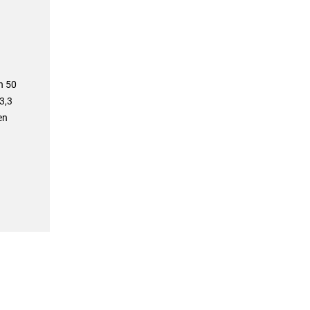
n 50
3,3
en