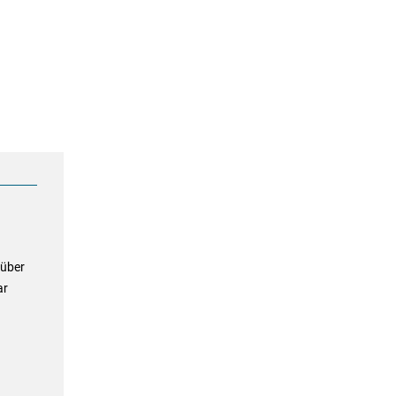
 über
ar