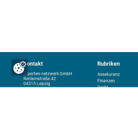
Kontakt
Rubriken
experten-netzwerk GmbH
Assekuranz
Reclamstraße 42
Finanzen
04315 Leipzig
Recht
+49 341 98995950
Management
Wirtschaft
Themenwelt
Tools
Kiosk
Redaktion
Rechtliches