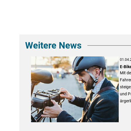
Weitere News
01.04.
E-Bik
Mit de
Fahre
steige
und Pa
ärgerl