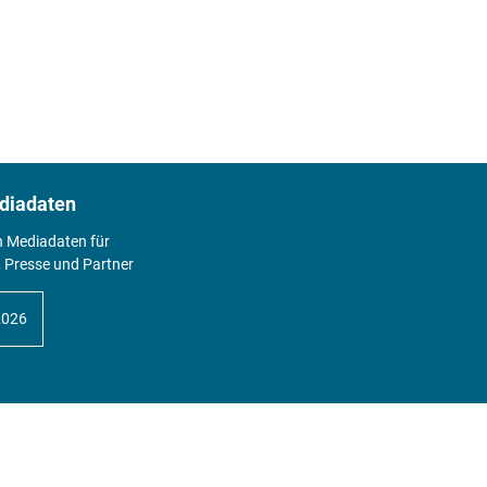
diadaten
n Mediadaten für
 Presse und Partner
2026
Abo
Hier geht's zum Print Abo und zum
gesamten Online Angebot des