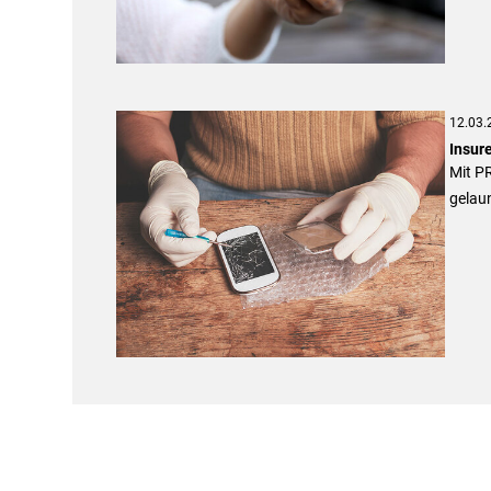
12.03.
Insur
Mit P
gelau