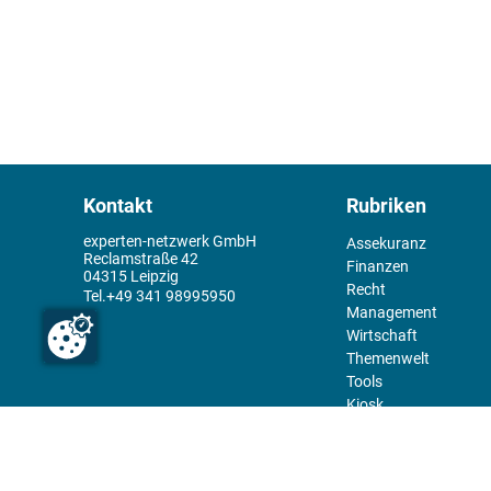
Kontakt
Rubriken
experten-netzwerk GmbH
Assekuranz
Reclamstraße 42
Finanzen
04315 Leipzig
Recht
+49 341 98995950
Management
Wirtschaft
Themenwelt
Tools
Kiosk
Redaktion
Rechtliches
Über uns
Abo