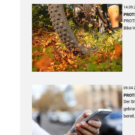
14.09.
PROTE
PROTEC
Bike-
09.04.
PROTE
Der S
gebra
bereit