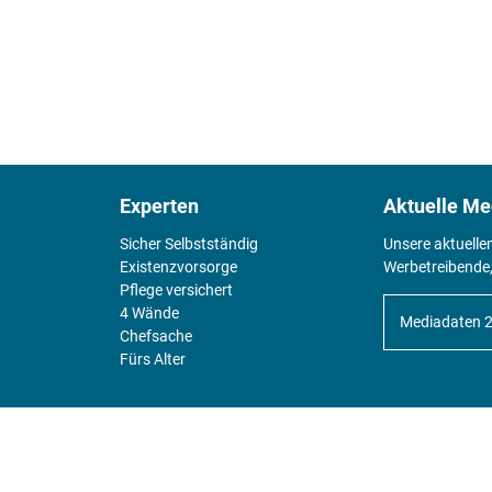
Experten
Aktuelle Me
Sicher Selbstständig
Unsere aktuelle
Existenz­vorsorge
Werbetreibende,
Pflege versichert
4 Wände
Mediadaten 
Chefsache
Fürs Alter
KIOSK
Unsere Magazine gibt es digital im