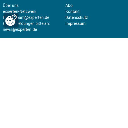
Über uns
Abo
experten-Netzwerk
Kontakt
E-Mail:
team@experten.de
Datenschutz
Pressemeldungen bitte an:
Impressum
news@experten.de
KIOSK
Unsere Magazine gibt es digital
im
Kiosk
.
Abo
Hier geht's zum Print Abo und
zum gesamten Online Angebot
des expertenReport.
Jetzt anmelden!