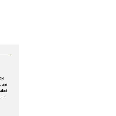
die
n, um
abei
ppen