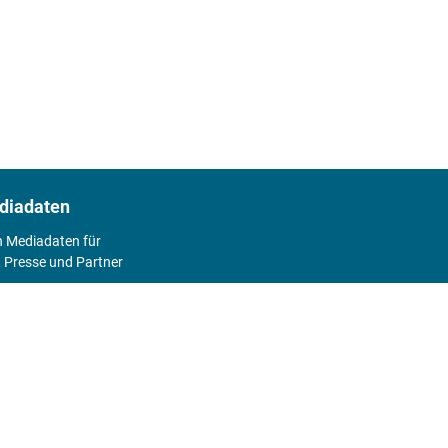
diadaten
n Mediadaten für
 Presse und Partner
2026
Abo
Hier geht's zum Print Abo und zum