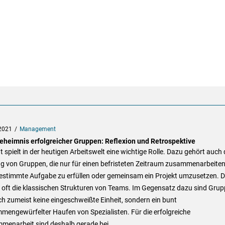
2021
Management
eheimnis erfolgreicher Gruppen: Reflexion und Retrospektive
ät spielt in der heutigen Arbeitswelt eine wichtige Rolle. Dazu gehört auch 
g von Gruppen, die nur für einen befristeten Zeitraum zusammenarbeite
bestimmte Aufgabe zu erfüllen oder gemeinsam ein Projekt umzusetzen. D
n oft die klassischen Strukturen von Teams. Im Gegensatz dazu sind Gru
h zumeist keine eingeschweißte Einheit, sondern ein bunt
engewürfelter Haufen von Spezialisten. Für die erfolgreiche
enarbeit sind deshalb gerade bei ...