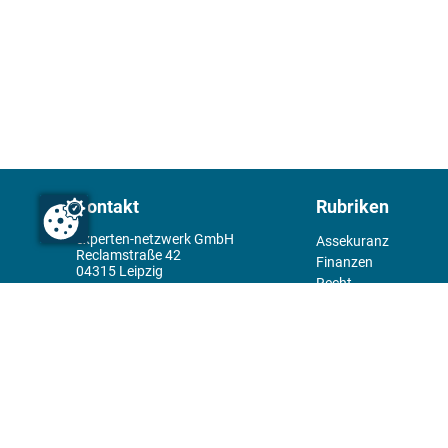
Kontakt
Rubriken
experten-netzwerk GmbH
Assekuranz
Reclamstraße 42
Finanzen
04315 Leipzig
Recht
+49 341 98995950
Management
Wirtschaft
Themenwelt
Tools
Kiosk
Redaktion
Rechtliches