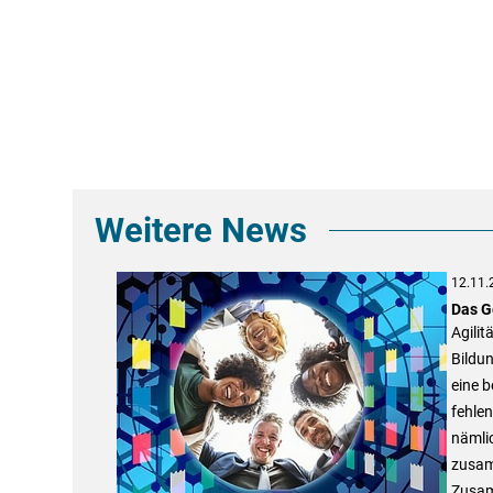
Weitere News
12.11.
Das G
Agilit
Bildun
eine 
fehle
nämlic
zusamm
Zusamm