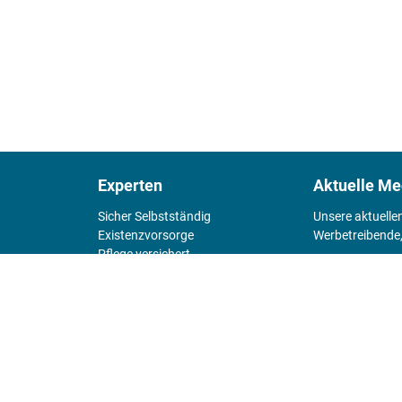
Experten
Aktuelle Me
Sicher Selbstständig
Unsere aktuelle
Existenz­vorsorge
Werbetreibende,
Pflege versichert
4 Wände
Mediadaten 
Chefsache
Fürs Alter
KIOSK