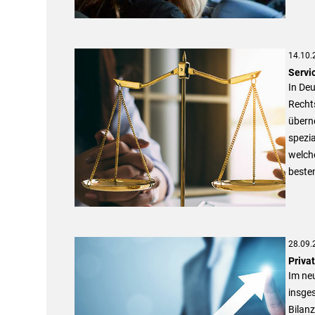
14.10.
Servi
In Deu
Recht
übern
spezia
welch
beste
28.09.
Priva
Im ne
insges
Bilan