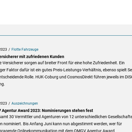
2023
Flotte Fahrzeuge
ersicherer mit zufriedenen Kunden
z-Versicherer sorgen auf breiter Front für eine hohe Zufriedenheit. Ein
ger Faktor dafür ist ein gutes Preis-Leistungs-Verhältnis, ebenso spielt Se
entscheidende Rolle. HUK-Coburg und CosmosDirekt führen jeweils im DIS
ng.
2023
Auszeichnungen
Agentur Award 2023: Nominierungen stehen fest
samt 30 Vermittler und Agenturen von 12 unterschiedlichen Gesellschaft
n nominiert. Bis Anfang Juni kann nun abgestimmt werden, wer für
sragende Onlinekommunikation mit dem OMGV Agentur Award