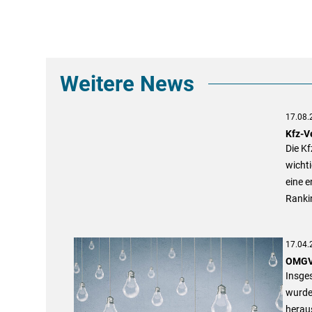
Weitere News
17.08.
Kfz-V
Die Kf
wichti
eine 
Ranki
17.04.
OMGV 
Insge
wurde
herau