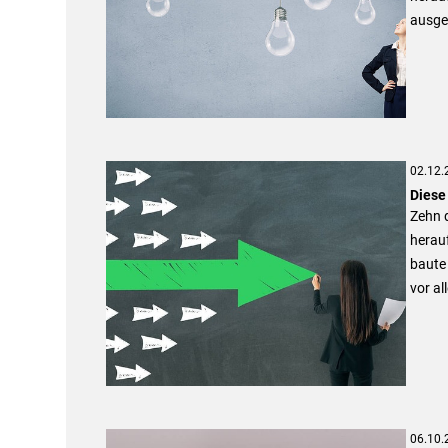
ausgez
02.12.
Diese
Zehn 
herau
baute 
vor al
06.10.