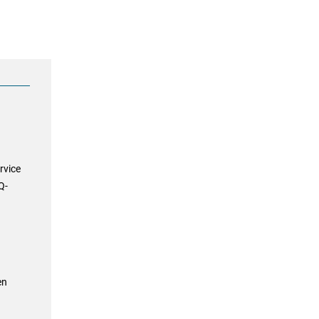
rvice
Q-
en