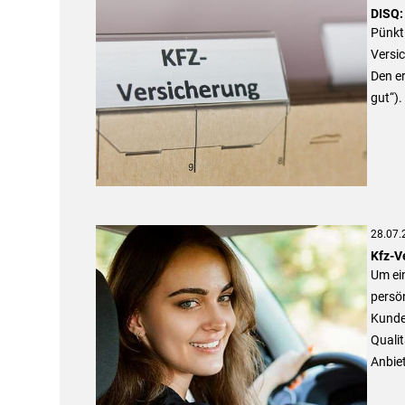
DISQ:
Pünktl
Versic
Den er
gut“).
28.07.
Kfz-V
Um ei
persön
Kunden
Qualit
Anbiet