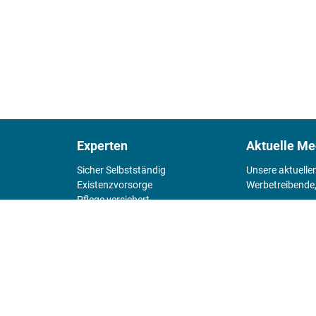
Experten
Aktuelle Me
Sicher Selbstständig
Unsere aktuelle
Existenz­vorsorge
Werbetreibende,
Pflege versichert
4 Wände
Mediadaten 
Chefsache
Fürs Alter
KIOSK