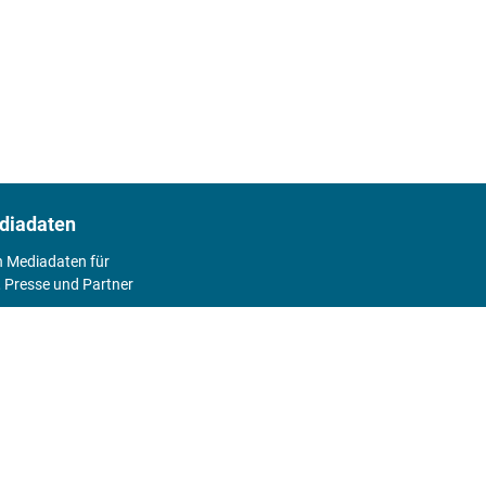
diadaten
n Mediadaten für
 Presse und Partner
2026
Abo
Hier geht's zum Print Abo und zum