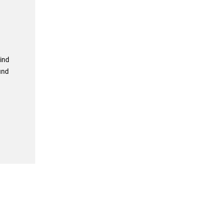
ind
und