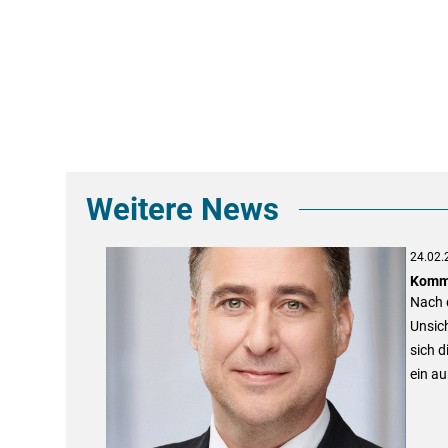
Weitere News
24.02.
Kommt
Nach 
Unsic
sich 
ein a