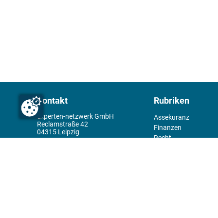
Kontakt
Rubriken
experten-netzwerk GmbH
Assekuranz
Reclamstraße 42
Finanzen
04315 Leipzig
Recht
+49 341 98995950
Management
Wirtschaft
Themenwelt
Tools
Kiosk
Redaktion
Rechtliches