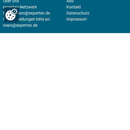
Über uns
Abo
experten-Netzwerk
Kontakt
E-Mail:
team@experten.de
Datenschutz
Pressemeldungen bitte an:
Impressum
news@experten.de
KIOSK
Unsere Magazine gibt es digital
im
Kiosk
.
Abo
Hier geht's zum Print Abo und
zum gesamten Online Angebot
des expertenReport.
Jetzt anmelden!
© 2026 experten-netzwerk GmbH