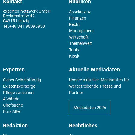
Kontakt
Rubriken
experten-netzwerk GmbH
Assekuranz
Reclamstraße 42
Finanzen
04315 Leipzig
Recht
+49 341 98995950
Management
Wirtschaft
Themenwelt
Tools
Kiosk
Experten
Aktuelle Mediadaten
Sicher Selbstständig
Unsere aktuellen Mediadaten für
Existenz­vorsorge
Werbetreibende, Presse und
Pflege versichert
Partner
4 Wände
Chefsache
Mediadaten 2026
Fürs Alter
Redaktion
Rechtliches