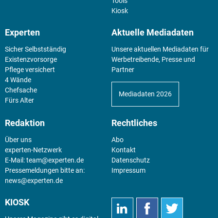
Tools
Kiosk
Experten
Aktuelle Mediadaten
Sicher Selbstständig
Unsere aktuellen Mediadaten für
Existenz­vorsorge
Werbetreibende, Presse und
Pflege versichert
Partner
4 Wände
Chefsache
Mediadaten 2026
Fürs Alter
Redaktion
Rechtliches
Über uns
Abo
experten-Netzwerk
Kontakt
E-Mail:
team@experten.de
Datenschutz
Pressemeldungen bitte an:
Impressum
news@experten.de
KIOSK