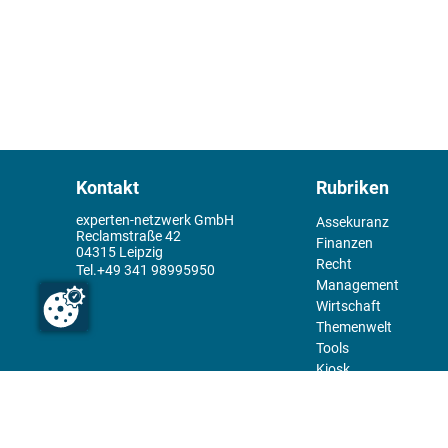
Kontakt
Rubriken
experten-netzwerk GmbH
Assekuranz
Reclamstraße 42
Finanzen
04315 Leipzig
Recht
+49 341 98995950
Management
Wirtschaft
Themenwelt
Tools
Kiosk
Redaktion
Rechtliches
Über uns
Abo