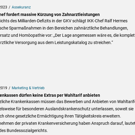
2023
Assekuranz
hef fordert massive Kürzung von Zahnarztleistungen
chts des Milliarden-Defizits in der GKV schlägt IKK-Chef Ralf Hermes
ische Sparmaßnahmen in den Bereichen zahnärztliche Behandlungen,
rsatz und Homöopathie vor: „Der Lage angemessen wäre es, die komplet
rztliche Versorgung aus dem Leistungskatalog zu streichen.“
2019
Marketing & Vertrieb
enkassen dürfen keine Extras per Wahltarif anbieten
zliche Krankenkassen müssen das Bewerben und Anbieten von Wahltarif
elsweise für besonderen Auslandskrankenschutz unterlassen, soweit sie
h ohne gesetzliche Ermächtigung ihren Tätigkeitskreis erweitern.
nehmen der privaten Krankenversicherung haben Anspruch darauf, lautet
 des Bundessozialgerichts.