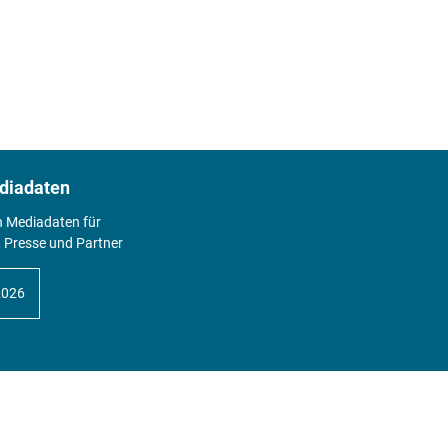
diadaten
n Mediadaten für
 Presse und Partner
2026
Abo
Hier geht's zum Print Abo und zum
gesamten Online Angebot des