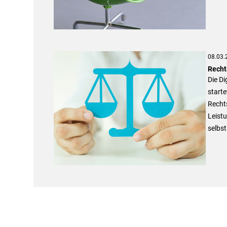
08.03.
Recht
Die D
starte
Rechts
Leist
selbst