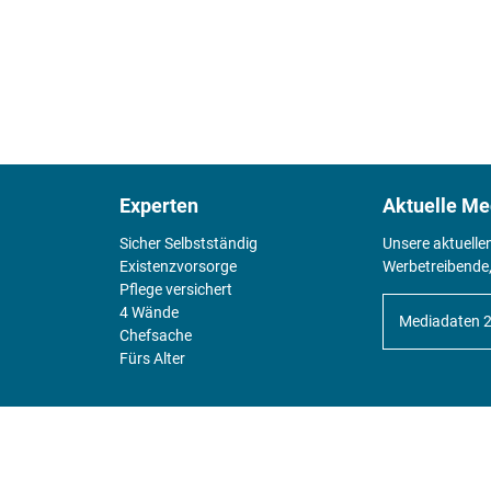
Experten
Aktuelle Me
Sicher Selbstständig
Unsere aktuelle
Existenz­vorsorge
Werbetreibende,
Pflege versichert
4 Wände
Mediadaten 
Chefsache
Fürs Alter
KIOSK
Unsere Magazine gibt es digital im