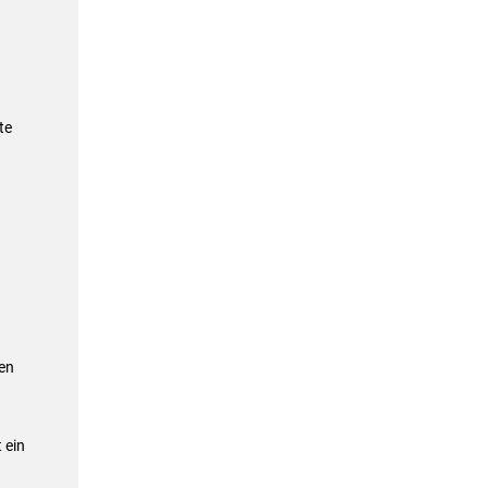
te
en
 ein