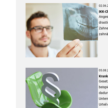
02.06.
IKK-C
Angesi
drast
Zahne
zahnä
05.08.
Krank
Geset
beispi
dadurc
Unter
Urteil