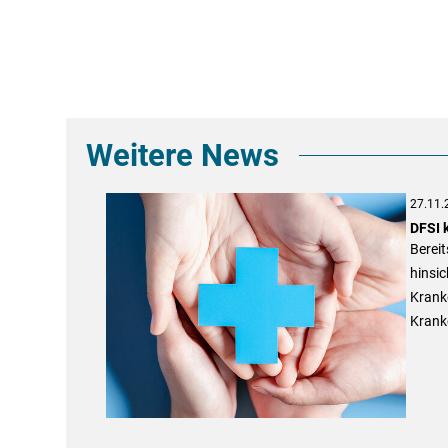
Weitere News
27.11.
DFSI 
Berei
hinsic
Kranke
Kranke