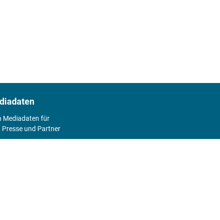
diadaten
n Mediadaten für
 Presse und Partner
2026
Abo
Hier geht's zum Print Abo und zum