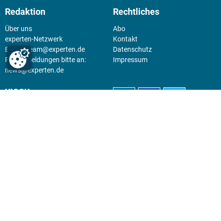
Redaktion
Rechtliches
Über uns
Abo
experten-Netzwerk
Kontakt
E-Mail:
team@experten.de
Datenschutz
Pressemeldungen bitte an:
Impressum
news@experten.de
KIOSK
Unsere Magazine gibt es digital
im
Kiosk
.
Abo
Hier geht's zum Print Abo und
zum gesamten Online Angebot
des expertenReport.
Jetzt anmelden!