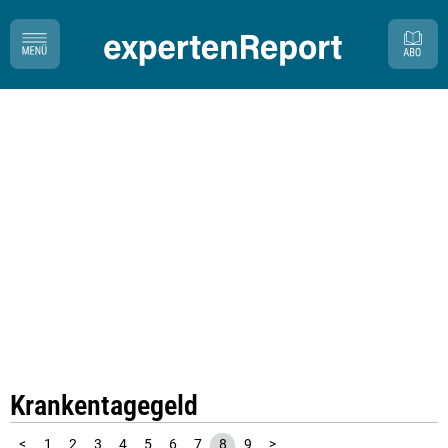
Krankentagegeld
<
1
2
3
4
5
6
7
8
9
>