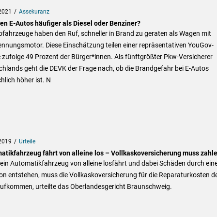
2021
Assekuranz
en E-Autos häufiger als Diesel oder Benziner?
ofahrzeuge haben den Ruf, schneller in Brand zu geraten als Wagen mit
ennungsmotor. Diese Einschätzung teilen einer repräsentativen YouGov-
 zufolge 49 Prozent der Bürger*innen. Als fünftgrößter Pkw-Versicherer
chlands geht die DEVK der Frage nach, ob die Brandgefahr bei E-Autos
hlich höher ist. N
2019
Urteile
atikfahrzeug fährt von alleine los – Vollkaskoversicherung muss zahl
ein Automatikfahrzeug von alleine losfährt und dabei Schäden durch ein
ion entstehen, muss die Vollkaskoversicherung für die Reparaturkosten d
ufkommen, urteilte das Oberlandesgericht Braunschweig.