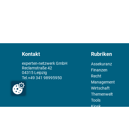
Kontakt
Rubriken
experten-netzwerk GmbH
Assekuranz
Reclamstraße 42
Finanzen
04315 Leipzig
Recht
+49 341 98995950
Management
Wirtschaft
Themenwelt
Tools
Kiosk
Redaktion
Rechtliches
Über uns
Abo