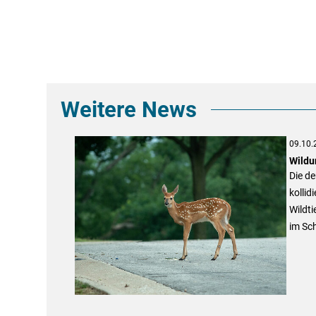
Weitere News
09.10.
Wildu
Die de
kollid
Wildti
im Sch