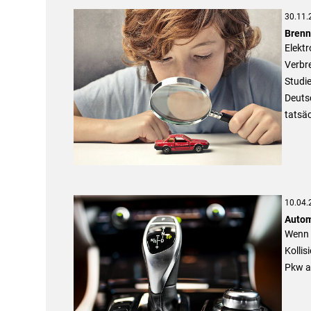
30.11.
Brenn
Elektr
Verbr
Studie
Deuts
tatsäc
10.04.
Autom
Wenn 
Kollis
Pkw a