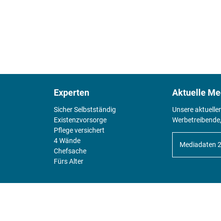
Experten
Aktuelle Me
Sicher Selbstständig
Unsere aktuelle
Existenz­vorsorge
Werbetreibende,
Pflege versichert
4 Wände
Mediadaten 
Chefsache
Fürs Alter
KIOSK
Unsere Magazine gibt es digital im