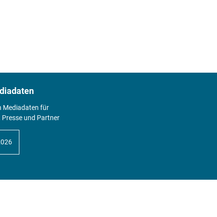
diadaten
n Mediadaten für
 Presse und Partner
2026
Abo
Hier geht's zum Print Abo und zum
gesamten Online Angebot des