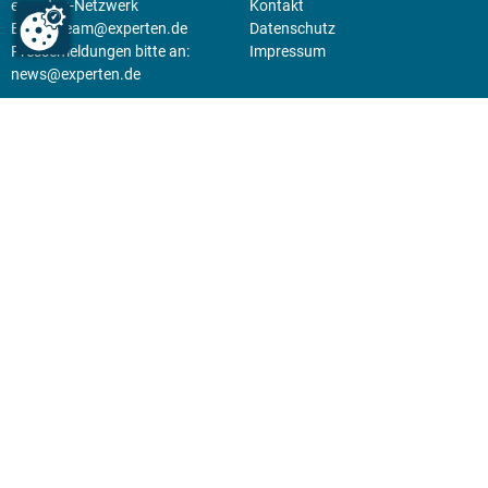
experten-Netzwerk
Kontakt
E-Mail:
team@experten.de
Datenschutz
Pressemeldungen bitte an:
Impressum
news@experten.de
KIOSK
Unsere Magazine gibt es digital
im
Kiosk
.
Abo
Hier geht's zum Print Abo und
zum gesamten Online Angebot
des expertenReport.
Jetzt anmelden!
© 2026 experten-netzwerk GmbH