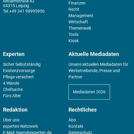
Reclamstraße 42
Finanzen
04315 Leipzig
Recht
+49 341 98995950
Management
Wirtschaft
Themenwelt
Tools
Kiosk
Experten
Aktuelle Mediadaten
Sicher Selbstständig
Unsere aktuellen Mediadaten für
Existenz­vorsorge
Werbetreibende, Presse und
Pflege versichert
Partner
4 Wände
Chefsache
Mediadaten 2026
Fürs Alter
Redaktion
Rechtliches
Über uns
Abo
experten-Netzwerk
Kontakt
E-Mail:
team@experten.de
Datenschutz