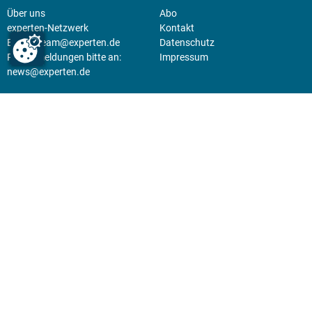
Über uns
Abo
experten-Netzwerk
Kontakt
E-Mail:
team@experten.de
Datenschutz
Pressemeldungen bitte an:
Impressum
news@experten.de
KIOSK
Unsere Magazine gibt es digital
im
Kiosk
.
Abo
Hier geht's zum Print Abo und
zum gesamten Online Angebot
des expertenReport.
Jetzt anmelden!