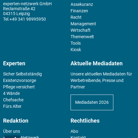
experten-netzwerk GmbH
Assekuranz
Reclamstraße 42
Finanzen
04315 Leipzig
Recht
+49 341 98995950
Management
Wirtschaft
Themenwelt
Tools
Kiosk
Experten
Aktuelle Mediadaten
Sicher Selbstständig
Unsere aktuellen Mediadaten für
Existenz­vorsorge
Werbetreibende, Presse und
Pflege versichert
Partner
4 Wände
Chefsache
Mediadaten 2026
Fürs Alter
Redaktion
Rechtliches
Über uns
Abo
experten-Netzwerk
Kontakt