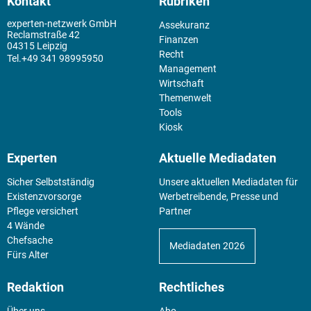
Kontakt
Rubriken
experten-netzwerk GmbH
Assekuranz
Reclamstraße 42
Finanzen
04315 Leipzig
Recht
+49 341 98995950
Management
Wirtschaft
Themenwelt
Tools
Kiosk
Experten
Aktuelle Mediadaten
Sicher Selbstständig
Unsere aktuellen Mediadaten für
Existenz­vorsorge
Werbetreibende, Presse und
Pflege versichert
Partner
4 Wände
Chefsache
Mediadaten 2026
Fürs Alter
Redaktion
Rechtliches
Über uns
Abo