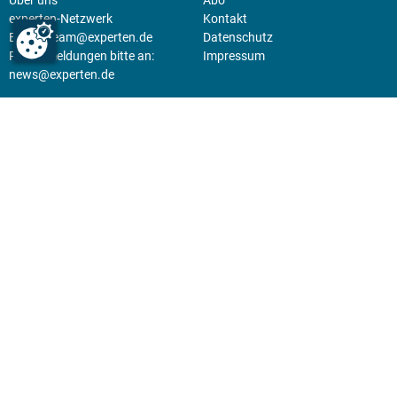
experten-Netzwerk
Kontakt
E-Mail:
team@experten.de
Datenschutz
Pressemeldungen bitte an:
Impressum
news@experten.de
KIOSK
Unsere Magazine gibt es digital
im
Kiosk
.
Abo
Hier geht's zum Print Abo und
zum gesamten Online Angebot
des expertenReport.
Jetzt anmelden!
© 2026 experten-netzwerk GmbH