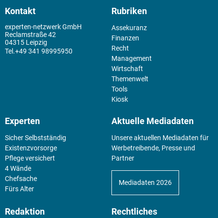
Kontakt
Rubriken
experten-netzwerk GmbH
Assekuranz
Reclamstraße 42
Finanzen
04315 Leipzig
Recht
+49 341 98995950
Management
Wirtschaft
Themenwelt
Tools
Kiosk
Experten
Aktuelle Mediadaten
Sicher Selbstständig
Unsere aktuellen Mediadaten für
Existenz­vorsorge
Werbetreibende, Presse und
Pflege versichert
Partner
4 Wände
Chefsache
Mediadaten 2026
Fürs Alter
Redaktion
Rechtliches