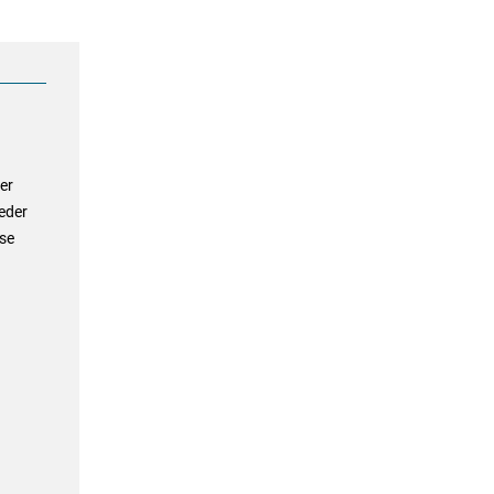
er
eder
ese