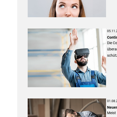
05.11.
Conti
Die Co
überar
schüt
01.08.
Neuer
Meist 