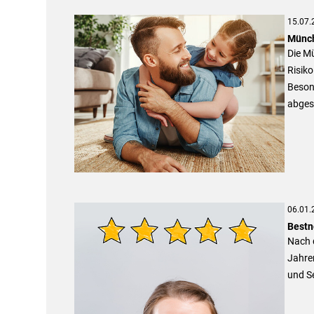
15.07.
Münch
Die Mü
Risiko
Beson
abges
06.01.
Bestn
Nach d
Jahre
und Se