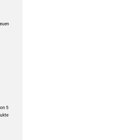
neuen
von 5
ukte