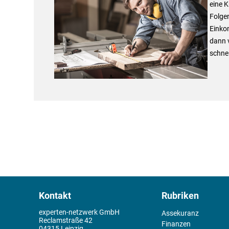
eine K
Folgen
Einkom
dann v
schnel
Kontakt
Rubriken
experten-netzwerk GmbH
Assekuranz
Reclamstraße 42
Finanzen
04315 Leipzig