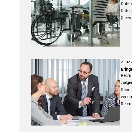
Kriter
Katego
(hervo
21.02.
Bringt
Recrui
zielg
Kandi
verlor
Recru