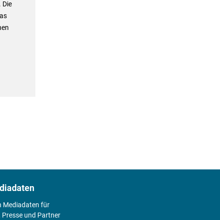
 Die
das
hen
diadaten
n Mediadaten für
 Presse und Partner