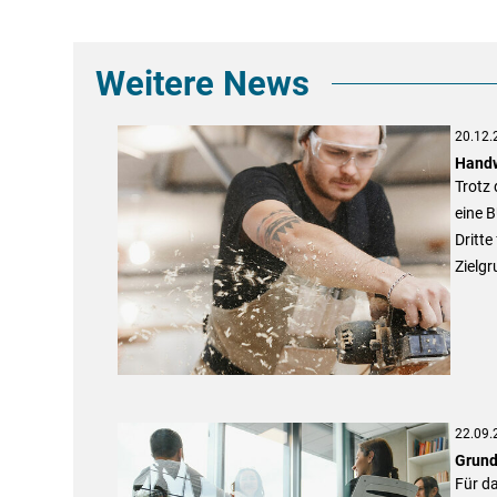
Weitere News
20.12.
Handw
Trotz 
eine B
Dritte
Zielg
22.09.
Grund
Für d