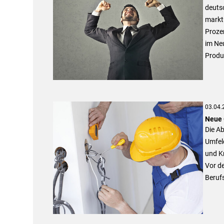
deuts
marktü
Prozen
im Ne
Produ
03.04.
Neue 
Die A
Umfel
und Kr
Vor de
Berufs