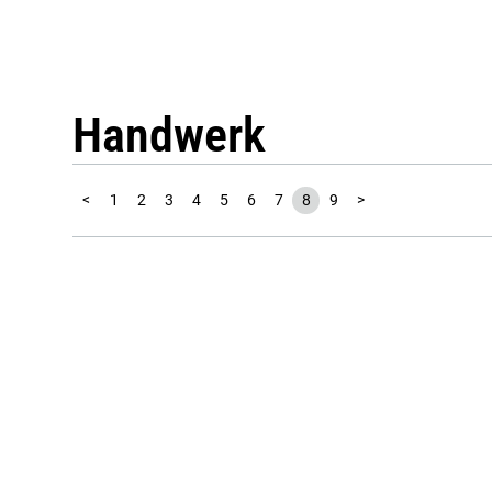
Handwerk
<
1
2
3
4
5
6
7
8
9
>