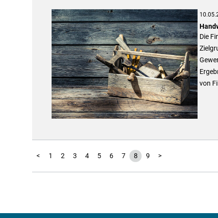
10.05.
Handw
Die F
Zielg
Gewerb
Ergeb
von F
<
1
2
3
4
5
6
7
8
9
>