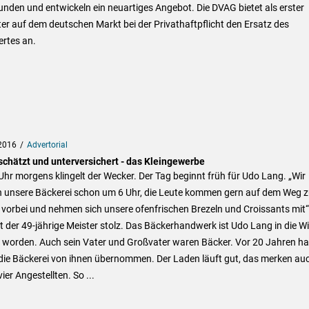
unden und entwickeln ein neuartiges Angebot. Die DVAG bietet als erster
er auf dem deutschen Markt bei der Privathaftpflicht den Ersatz des
rtes an.
2016
Advertorial
schätzt und unterversichert - das Kleingewerbe
hr morgens klingelt der Wecker. Der Tag beginnt früh für Udo Lang. „Wir
n unsere Bäckerei schon um 6 Uhr, die Leute kommen gern auf dem Weg z
 vorbei und nehmen sich unsere ofenfrischen Brezeln und Croissants mit“
t der 49-jährige Meister stolz. Das Bäckerhandwerk ist Udo Lang in die W
t worden. Auch sein Vater und Großvater waren Bäcker. Vor 20 Jahren ha
die Bäckerei von ihnen übernommen. Der Laden läuft gut, das merken au
vier Angestellten. So ...