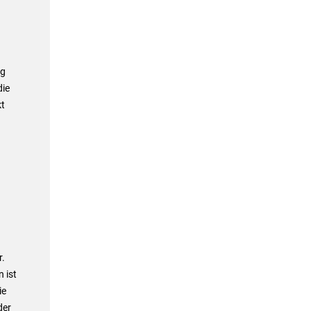
ag
die
kt
r.
 ist
ie
der