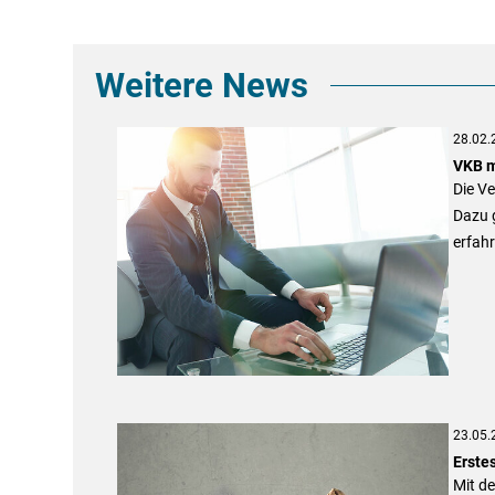
Weitere News
28.02.
VKB m
Die V
Dazu g
erfah
23.05.
Erste
Mit de