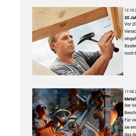
12.10.
20 Ja
Vor 20
Versic
eingef
Basler
noch 
17.08.
Metal
Der Ve
Beschä
Für vi
sie ei
das d