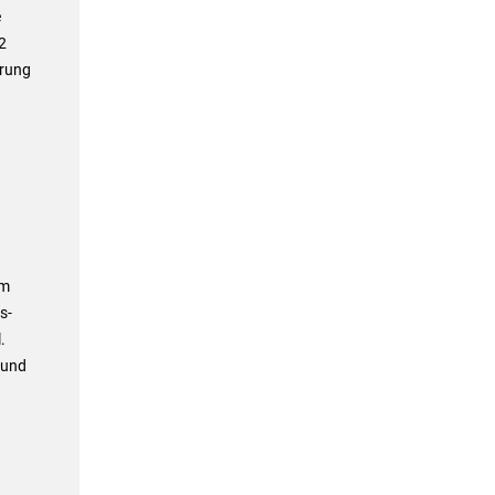
e
2
erung
Im
s-
.
 und