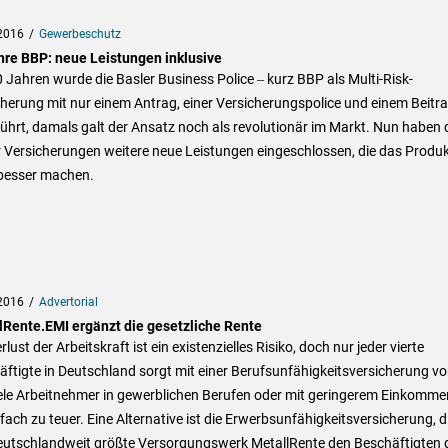
2016
Gewerbeschutz
hre BBP: neue Leistungen inklusive
 Jahren wurde die Basler Business Police ‒ kurz BBP als Multi-Risk-
herung mit nur einem Antrag, einer Versicherungspolice und einem Beitr
ührt, damals galt der Ansatz noch als revolutionär im Markt. Nun haben 
 Versicherungen weitere neue Leistungen eingeschlossen, die das Produ
besser machen.
2016
Advertorial
lRente.EMI ergänzt die gesetzliche Rente
rlust der Arbeitskraft ist ein existenzielles Risiko, doch nur jeder vierte
ftigte in Deutschland sorgt mit einer Berufsunfähigkeitsversicherung vo
ele Arbeitnehmer in gewerblichen Berufen oder mit geringerem Einkommen
nfach zu teuer. Eine Alternative ist die Erwerbsunfähigkeitsversicherung, d
eutschlandweit größte Versorgungswerk MetallRente den Beschäftigten 