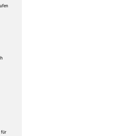
ufen
ch
für