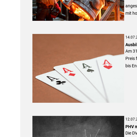
anges
mit ho
14.07.
Ausbi
Am 31.
Preis 
bis En
12.07.
PHV m
Die D