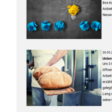
ihre K
Anbiet
Neuwe
30.05.
Unter
Um 3 U
öffne
Arbeit
erzähl
geleg
Lang 
seine 