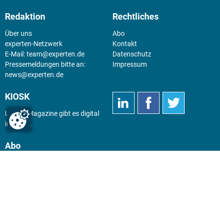
Redaktion
Rechtliches
Über uns
Abo
experten-Netzwerk
Kontakt
E-Mail:
team@experten.de
Datenschutz
Pressemeldungen bitte an:
Impressum
news@experten.de
KIOSK
Unsere Magazine gibt es digital
im
Kiosk
.
Abo
Hier geht's zum Print Abo und
zum gesamten Online Angebot
des expertenReport.
Jetzt anmelden!