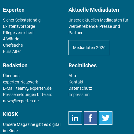
Experten
Aktuelle Mediadaten
Sicher Selbstständig
Unsere aktuellen Mediadaten für
Existenz­vorsorge
Werbetreibende, Presse und
Pflege versichert
Partner
4 Wände
Chefsache
Mediadaten 2026
Fürs Alter
Redaktion
Rechtliches
Über uns
Abo
experten-Netzwerk
Kontakt
E-Mail:
team@experten.de
Datenschutz
Pressemeldungen bitte an:
Impressum
news@experten.de
KIOSK
Unsere Magazine gibt es digital
im
Kiosk
.