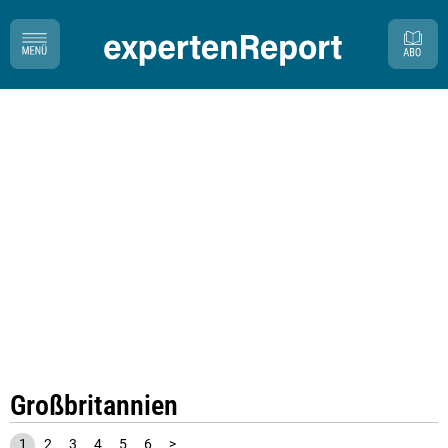
Großbritannien
1
2
3
4
5
6
>