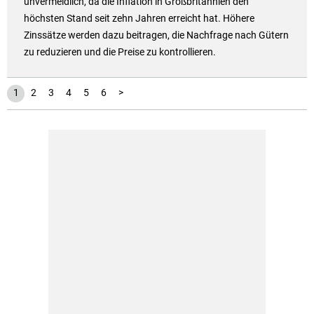
unvermeidlich, da die Inflation in Großbritannien den
höchsten Stand seit zehn Jahren erreicht hat. Höhere
Zinssätze werden dazu beitragen, die Nachfrage nach Gütern
zu reduzieren und die Preise zu kontrollieren.
1
2
3
4
5
6
>