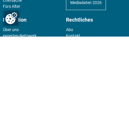
Chefsache
Mediadaten 2026
Fürs Alter
Redaktion
Rechtliches
Über uns
Abo
experten-Netzwerk
Kontakt
E-Mail:
team@experten.de
Datenschutz
Pressemeldungen bitte an:
Impressum
news@experten.de
KIOSK
Unsere Magazine gibt es digital
im
Kiosk
.
Abo
Hier geht's zum Print Abo und
zum gesamten Online Angebot
des expertenReport.
Jetzt anmelden!