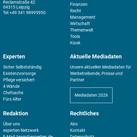
Reclamstraße 42
Finanzen
04315 Leipzig
Recht
+49 341 98995950
Management
Wirtschaft
Themenwelt
Tools
Kiosk
Experten
Aktuelle Mediadaten
Sicher Selbstständig
Unsere aktuellen Mediadaten für
Existenz­vorsorge
Werbetreibende, Presse und
Pflege versichert
Partner
4 Wände
Chefsache
Mediadaten 2026
Fürs Alter
Redaktion
Rechtliches
Über uns
Abo
experten-Netzwerk
Kontakt
E-Mail:
team@experten.de
Datenschutz