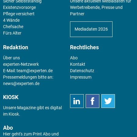
Sicher Selbstständig
Unsere aktuellen Mediadaten für
Existenz­vorsorge
Werbetreibende, Presse und
Pflege versichert
Partner
4 Wände
Chefsache
Mediadaten 2026
Fürs Alter
Redaktion
Rechtliches
Über uns
Abo
experten-Netzwerk
Kontakt
E-Mail:
team@experten.de
Datenschutz
Pressemeldungen bitte an:
Impressum
news@experten.de
KIOSK
Unsere Magazine gibt es digital
im
Kiosk
.
Abo
Hier geht's zum Print Abo und