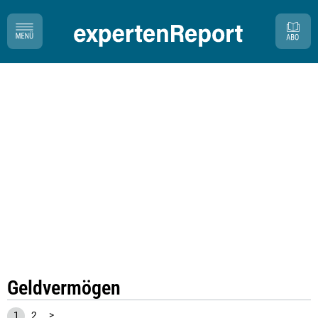
Geldvermögen
1
2
>