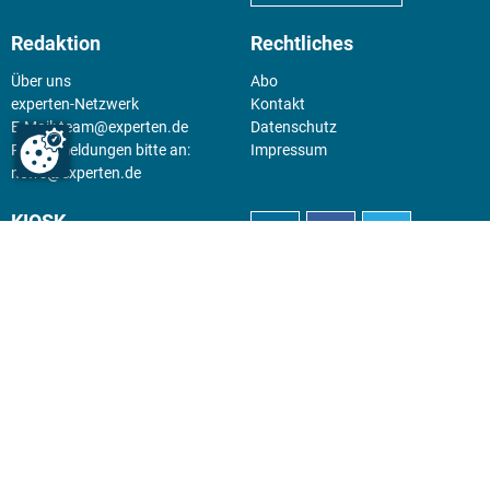
Redaktion
Rechtliches
Über uns
Abo
experten-Netzwerk
Kontakt
E-Mail:
team@experten.de
Datenschutz
Pressemeldungen bitte an:
Impressum
news@experten.de
KIOSK
Unsere Magazine gibt es digital
im
Kiosk
.
Abo
Hier geht's zum Print Abo und
zum gesamten Online Angebot
des expertenReport.
Jetzt anmelden!