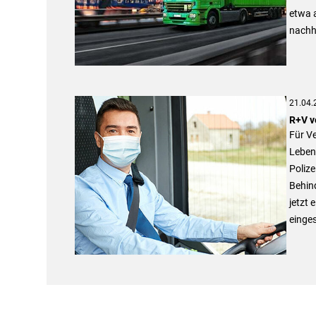
etwa a
nachh
21.04.
R+V v
Für V
Lebens
Polize
Behind
jetzt 
einge