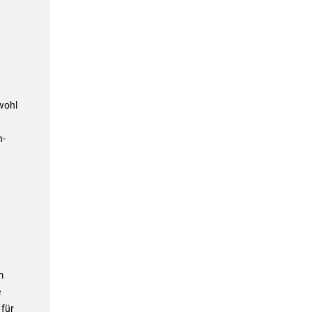
wohl
n-
m
e
 für