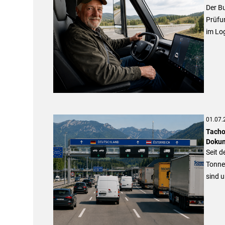
Der Bu
Prüfu
im Log
01.07.
Tacho
Dokum
Seit d
Tonne
sind 