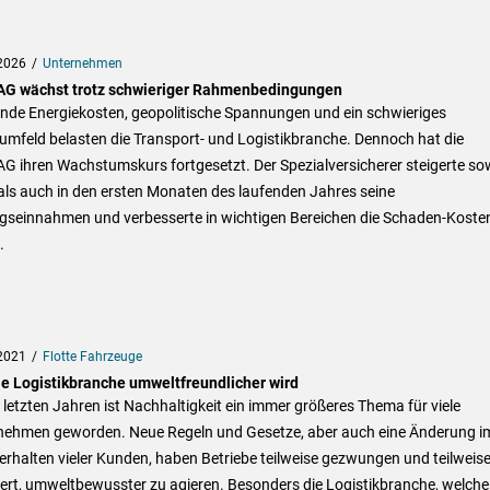
2026
Unternehmen
G wächst trotz schwieriger Rahmenbedingungen
ende Energiekosten, geopolitische Spannungen und ein schwieriges
mfeld belasten die Transport- und Logistikbranche. Dennoch hat die
G ihren Wachstumskurs fortgesetzt. Der Spezialversicherer steigerte so
als auch in den ersten Monaten des laufenden Jahres seine
agseinnahmen und verbesserte in wichtigen Bereichen die Schaden-Koste
.
2021
Flotte Fahrzeuge
ie Logistikbranche umweltfreundlicher wird
 letzten Jahren ist Nachhaltigkeit ein immer größeres Thema für viele
nehmen geworden. Neue Regeln und Gesetze, aber auch eine Änderung i
rhalten vieler Kunden, haben Betriebe teilweise gezwungen und teilweis
ert, umweltbewusster zu agieren. Besonders die Logistikbranche, welche