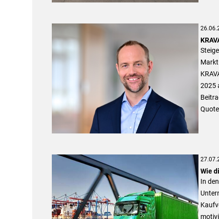
26.06.
KRAVA
Steig
Marktu
KRAVA
2025 
Beitr
Quote
27.07.
Wie d
In den
Unter
Kaufve
motivi