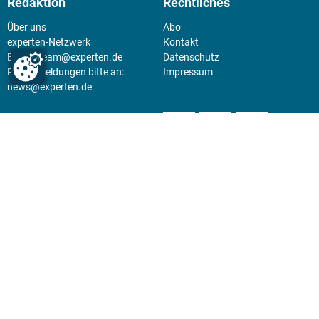
Redaktion
Rechtliches
Über uns
Abo
experten-Netzwerk
Kontakt
E-Mail:
team@experten.de
Datenschutz
Pressemeldungen bitte an:
Impressum
news@experten.de
KIOSK
Unsere Magazine gibt es digital
im
Kiosk
.
Abo
Hier geht's zum Print Abo und
zum gesamten Online Angebot
des expertenReport.
Jetzt anmelden!