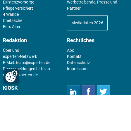
Existenz­vorsorge
Werbetreibende, Presse und
Pflege versichert
Partner
4 Wände
Chefsache
Mediadaten 2026
Fürs Alter
Redaktion
Rechtliches
Über uns
Abo
experten-Netzwerk
Kontakt
E-Mail:
team@experten.de
Datenschutz
Pressemeldungen bitte an:
Impressum
news@experten.de
KIOSK
Unsere Magazine gibt es digital
im
Kiosk
.
Abo
Hier geht's zum Print Abo und
zum gesamten Online Angebot