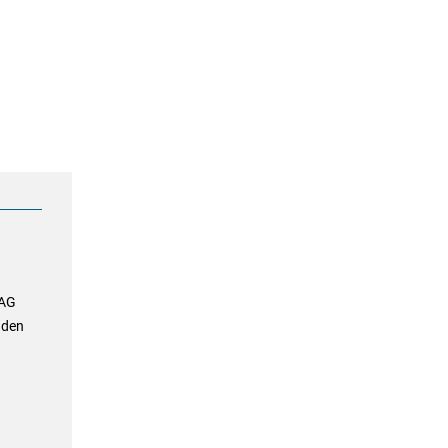
 AG
 den