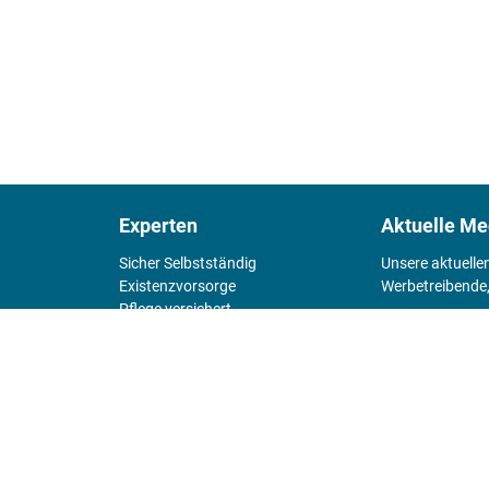
Experten
Aktuelle Me
Sicher Selbstständig
Unsere aktuelle
Existenz­vorsorge
Werbetreibende,
Pflege versichert
4 Wände
Mediadaten 
Chefsache
Fürs Alter
KIOSK