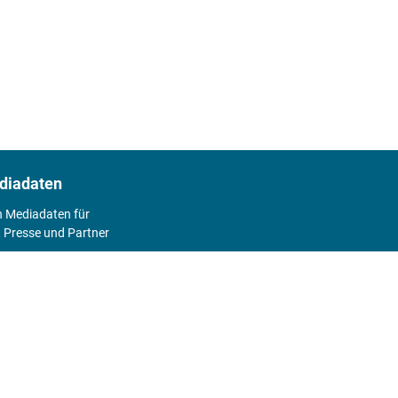
diadaten
n Mediadaten für
 Presse und Partner
2026
Abo
Hier geht's zum Print Abo und zum