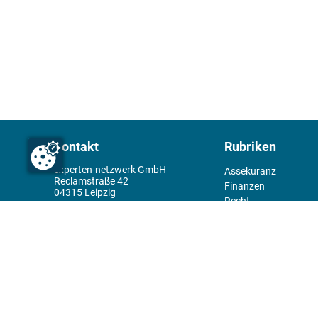
Kontakt
Rubriken
experten-netzwerk GmbH
Assekuranz
Reclamstraße 42
Finanzen
04315 Leipzig
Recht
+49 341 98995950
Management
Wirtschaft
Themenwelt
Tools
Kiosk
Redaktion
Rechtliches