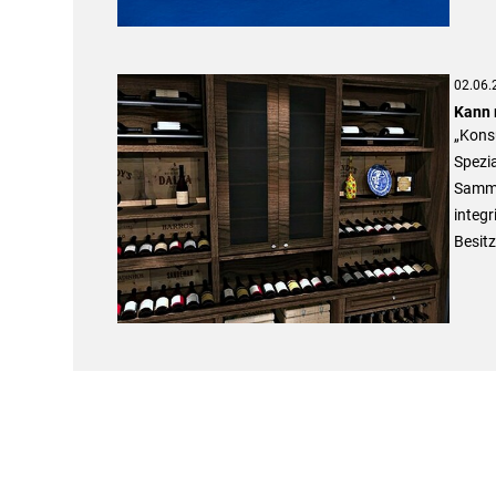
02.06.
Kann 
„Konsu
Spezia
Samml
integr
Besitz