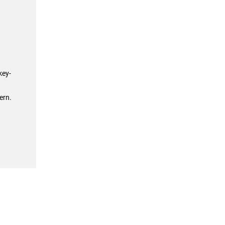
key-
ern.