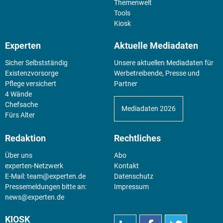
Themenwelt
Tools
Kiosk
Experten
Aktuelle Mediadaten
Sicher Selbstständig
Unsere aktuellen Mediadaten für
Existenz­vorsorge
Werbetreibende, Presse und
Pflege versichert
Partner
4 Wände
Chefsache
Mediadaten 2026
Fürs Alter
Redaktion
Rechtliches
Über uns
Abo
experten-Netzwerk
Kontakt
E-Mail:
team@experten.de
Datenschutz
Pressemeldungen bitte an:
Impressum
news@experten.de
KIOSK