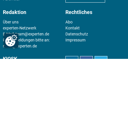
Redaktion
Rechtliches
Über uns
Abo
experten-Netzwerk
Kontakt
E-Mail:
team@experten.de
Datenschutz
Pressemeldungen bitte an:
Impressum
news@experten.de
KIOSK
Unsere Magazine gibt es digital
im
Kiosk
.
Abo
Hier geht's zum Print Abo und
zum gesamten Online Angebot
des expertenReport.
Jetzt anmelden!