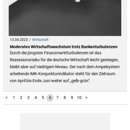
13.04.2023
Wirtschaft
Moderates Wirtschaftswachstum trotz Bankenturbulenzen
Durch die jüngsten Finanzmarktturbulenzen ist das
Rezessionsrisiko für die deutsche Wirtschaft leicht gestiegen,
bleibt aber auf niedrigem Niveau. Der nach dem Ampelsystem
arbeitende IMK-Konjunkturindikator steht für den Zeitraum
von April bis Ende Juni weiter auf „gelb-grün“.
11
12
13
14
15
<
1
2
3
4
5
6
7
8
9
10
>