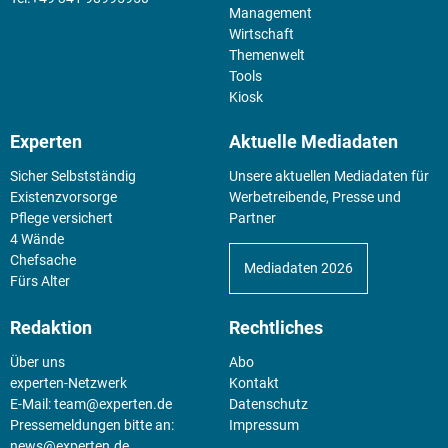
Management
Wirtschaft
Themenwelt
Tools
Kiosk
Experten
Aktuelle Mediadaten
Sicher Selbstständig
Unsere aktuellen Mediadaten für
Existenz­vorsorge
Werbetreibende, Presse und
Pflege versichert
Partner
4 Wände
Chefsache
Mediadaten 2026
Fürs Alter
Redaktion
Rechtliches
Über uns
Abo
experten-Netzwerk
Kontakt
E-Mail:
team@experten.de
Datenschutz
Pressemeldungen bitte an:
Impressum
news@experten.de