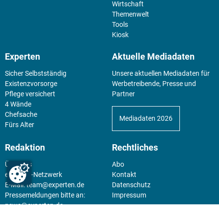
Wirtschaft
Themenwelt
Tools
Kiosk
Experten
Aktuelle Mediadaten
Sicher Selbstständig
Unsere aktuellen Mediadaten für
Existenz­vorsorge
Werbetreibende, Presse und
Pflege versichert
Partner
4 Wände
Chefsache
Mediadaten 2026
Fürs Alter
Redaktion
Rechtliches
Über uns
Abo
experten-Netzwerk
Kontakt
E-Mail:
team@experten.de
Datenschutz
Pressemeldungen bitte an:
Impressum
news@experten.de