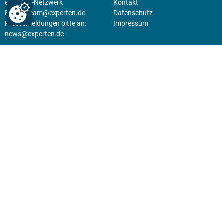
experten-Netzwerk
Kontakt
E-Mail:
team@experten.de
Datenschutz
Pressemeldungen bitte an:
Impressum
news@experten.de
KIOSK
Unsere Magazine gibt es digital
im
Kiosk
.
Abo
Hier geht's zum Print Abo und
zum gesamten Online Angebot
des expertenReport.
Jetzt anmelden!
© 2026 experten-netzwerk GmbH