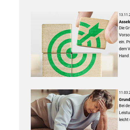
13.11.
Assek
Die G
Vorso
ein. P
dem Ve
Hand 
11.03.
Grund
Bei d
Leist
leicht