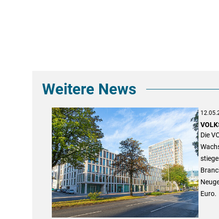
Weitere News
12.05.
VOLKS
Die V
Wachs
stiege
Branch
Neuge
Euro.